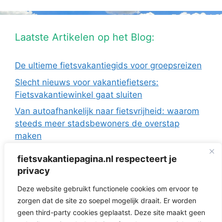
Laatste Artikelen op het Blog:
De ultieme fietsvakantiegids voor groepsreizen
Slecht nieuws voor vakantiefietsers:
Fietsvakantiewinkel gaat sluiten
Van autoafhankelijk naar fietsvrijheid: waarom
steeds meer stadsbewoners de overstap
maken
De Europese fietsvakanties van ANWB Reizen
fietsvakantiepagina.nl respecteert je
Fietsen in Frankrijk: drie regio’s die ideaal zijn
privacy
met de camper
Deze website gebruikt functionele cookies om ervoor te
Fietsvakantie zonder te verkassen: 3 topregio’s
zorgen dat de site zo soepel mogelijk draait. Er worden
voor dagtochten vanuit je huisje
geen third-party cookies geplaatst. Deze site maakt geen