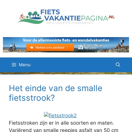
Ga
naar
de
inhoud
Menu
Het einde van de smalle
fietsstrook?
Fietsstroken zijn er in alle soorten en maten.
Variërend van smalle reepjes asfalt van 50 cm