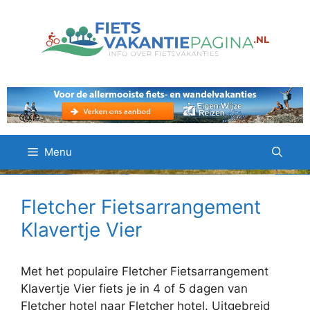
Ga
naar
de
inhoud
Menu
Fletcher Fietsarrangement
Klavertje Vier
Met het populaire Fletcher Fietsarrangement
Klavertje Vier fiets je in 4 of 5 dagen van
Fletcher hotel naar Fletcher hotel. Uitgebreid