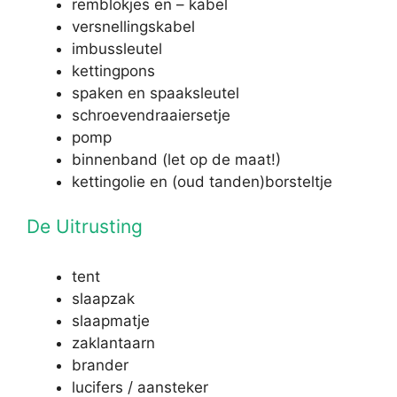
remblokjes en – kabel
versnellingskabel
imbussleutel
kettingpons
spaken en spaaksleutel
schroevendraaiersetje
pomp
binnenband (let op de maat!)
kettingolie en (oud tanden)borsteltje
De Uitrusting
tent
slaapzak
slaapmatje
zaklantaarn
brander
lucifers / aansteker