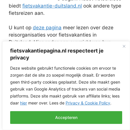
biedt
fietsvakantie-duitsland.nl
ook andere type
fietsreizen aan.
U kunt op
deze pagina
meer lezen over deze
reisorganisaties voor fietsvakanties in
Duitsland. Hier onder een overzicht van hun
huidig aanbod van fietsen & varen:
fietsvakantiepagina.nl respecteert je
privacy
8 daagse fiets-vaarvakantie op de Rijn
Deze website gebruikt functionele cookies om ervoor te
van Mainz naar Straatsburg of
zorgen dat de site zo soepel mogelijk draait. Er worden
omgekeerd
geen third-party cookies geplaatst. Deze site maakt geen
8 daagse vaar-fietsvakantie op de Rijn
gebruik van Google Analytics of trackers van social media
van Keulen naar Mainz
platforms. Deze site maakt gebruik van affiliate links; lees
Fietscruise op Moezel en Saar van
daar
hier
meer over. Lees de
Privacy & Cookie Policy
.
Saarburg naar Koblenz of omgekeerd
8 daagse fietscruise langs de Main van
Accepteren
Aschaffenburg naar Bamberg (of
omgekeerd)