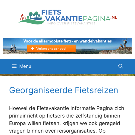
Ga
naar
de
inhoud
Menu
Georganiseerde Fietsreizen
Hoewel de Fietsvakantie Informatie Pagina zich
primair richt op fietsers die zelfstandig binnen
Europa willen fietsen, krijgen we ook geregeld
vragen binnen over reisorganisaties. Op