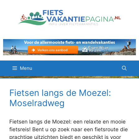
Ga
naar
de
inhoud
Menu
Fietsen langs de Moezel:
Moselradweg
Fietsen langs de Moezel: een relaxte en mooie
fietsreis! Bent u op zoek naar een fietsroute die
prachtige uitzichten biedt en geschikt is voor