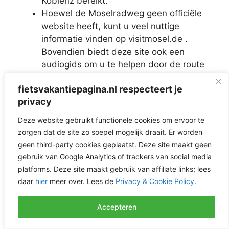
Koblenz bereikt.
Hoewel de Moselradweg geen officiële
website heeft, kunt u veel nuttige
informatie vinden op visitmosel.de .
Bovendien biedt deze site ook een
audiogids om u te helpen door de route
te navigeren.
fietsvakantiepagina.nl respecteert je
De bekende Saar Radweg (118 km) gaat
privacy
naar Konz, waar de rivieren Saar en
Moezel samenkomen.
Deze website gebruikt functionele cookies om ervoor te
Kijk voor een interactieve tourplanner en
zorgen dat de site zo soepel mogelijk draait. Er worden
de laatste tips op visitmosel.de. U vindt
geen third-party cookies geplaatst. Deze site maakt geen
er ook informatie over gastheren en
gebruik van Google Analytics of trackers van social media
fietsarrangementen!
platforms. Deze site maakt gebruik van affiliate links; lees
De Moezelsteden liggen dicht bij elkaar
daar
hier
meer over. Lees de
Privacy & Cookie Policy
.
en bieden volop accommodaties voor
fietsers, waaronder verhuur- en
Accepteren
oplaadstations, fietsgarages en haltes