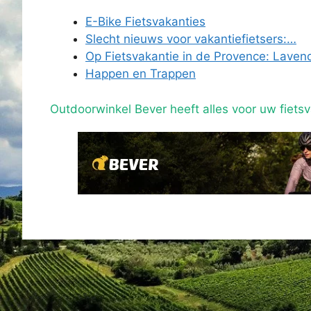
E-Bike Fietsvakanties
Slecht nieuws voor vakantiefietsers:…
Op Fietsvakantie in de Provence: Lave
Happen en Trappen
Outdoorwinkel Bever heeft alles voor uw fietsv