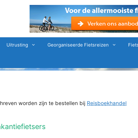
Uitrusting
Georganiseerde Fietsreizen
Fiet
chreven worden zijn te bestellen bij
Reisboekhandel
kantiefietsers