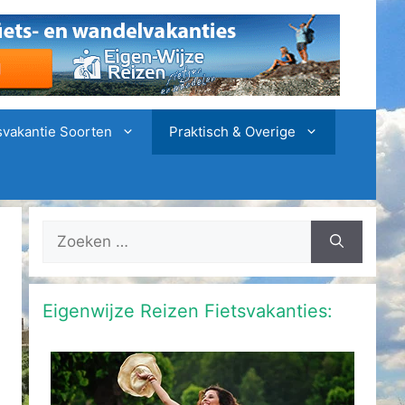
svakantie Soorten
Praktisch & Overige
Zoek
naar:
Eigenwijze Reizen Fietsvakanties: