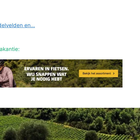
ndelvelden en…
akantie: