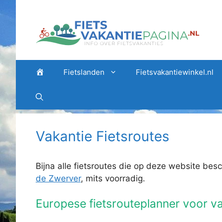
Ga
naar
de
inhoud
Home
Fietslanden
Fietsvakantiewinkel.nl
Vakantie Fietsroutes
Bijna alle fietsroutes die op deze website bes
de Zwerver
, mits voorradig.
Europese fietsrouteplanner voor va