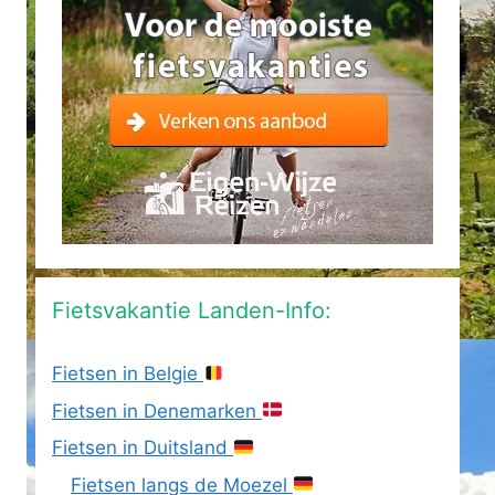
Fietsvakantie Landen-Info:
Fietsen in Belgie
Fietsen in Denemarken
Fietsen in Duitsland
Fietsen langs de Moezel