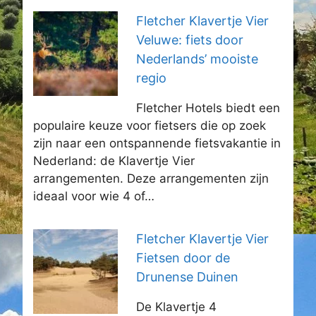
Fletcher Klavertje Vier
Veluwe: fiets door
Nederlands’ mooiste
regio
Fletcher Hotels biedt een
populaire keuze voor fietsers die op zoek
zijn naar een ontspannende fietsvakantie in
Nederland: de Klavertje Vier
arrangementen. Deze arrangementen zijn
ideaal voor wie 4 of…
Fletcher Klavertje Vier
Fietsen door de
Drunense Duinen
De Klavertje 4