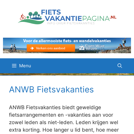
Ga
naar
de
inhoud
Menu
ANWB Fietsvakanties
ANWB Fietsvakanties biedt geweldige
fietsarrangementen en -vakanties aan voor
zowel leden als niet-leden. Leden krijgen wel
extra korting. Hoe langer u lid bent, hoe meer