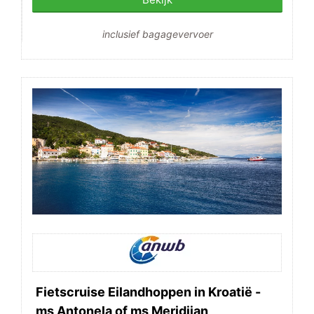
inclusief bagagevervoer
Fietscruise Eilandhoppen in Kroatië -
ms Antonela of ms Meridijan