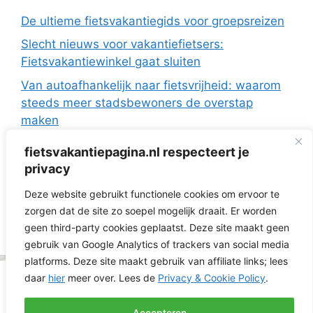
De ultieme fietsvakantiegids voor groepsreizen
Slecht nieuws voor vakantiefietsers:
Fietsvakantiewinkel gaat sluiten
Van autoafhankelijk naar fietsvrijheid: waarom
steeds meer stadsbewoners de overstap
maken
De Europese fietsvakanties van ANWB Reizen
fietsvakantiepagina.nl respecteert je
Fietsen in Frankrijk: drie regio’s die ideaal zijn
privacy
met de camper
Deze website gebruikt functionele cookies om ervoor te
Fietsvakantie zonder te verkassen: 3 topregio’s
zorgen dat de site zo soepel mogelijk draait. Er worden
voor dagtochten vanuit je huisje
geen third-party cookies geplaatst. Deze site maakt geen
gebruik van Google Analytics of trackers van social media
platforms. Deze site maakt gebruik van affiliate links; lees
daar
hier
meer over. Lees de
Privacy & Cookie Policy
.
© 2026 Fietsvakantiepagina.nl | RNG Media | KVK
52218236 | St. Antonielaan 160 6821GK Arnhem |
Cookie- & Privacyverklaring
|
Affiliate Disclaimer
|
Accepteren