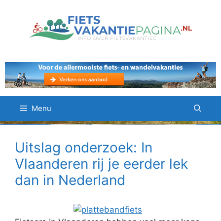
Ga
naar
de
inhoud
Menu
Uitslag onderzoek: In
Vlaanderen rij je eerder lek
dan in Nederland