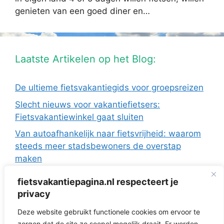
genieten van een goed diner en…
Laatste Artikelen op het Blog:
De ultieme fietsvakantiegids voor groepsreizen
Slecht nieuws voor vakantiefietsers:
Fietsvakantiewinkel gaat sluiten
Van autoafhankelijk naar fietsvrijheid: waarom
steeds meer stadsbewoners de overstap
maken
De Europese fietsvakanties van ANWB Reizen
fietsvakantiepagina.nl respecteert je
Fietsen in Frankrijk: drie regio’s die ideaal zijn
privacy
met de camper
Deze website gebruikt functionele cookies om ervoor te
Fietsvakantie zonder te verkassen: 3 topregio’s
zorgen dat de site zo soepel mogelijk draait. Er worden