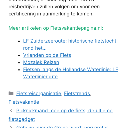
reisbedrijven zullen volgen om voor een
certificering in aanmerking te komen.
Meer artikelen op Fietsvakantiepagina.nl:
LF Zuiderzeeroute: historische fietstocht
rond het…
Vrienden op de Fiets
Mozaiek Reizen
Fietsen langs de Hollandse Waterlinie: LF
Waterlinieroute
Categorieën
Fietsreisorganisatie
,
Fietstrends
,
Fietsvakantie
Picknickmand mee op de fiets, de ultieme
fietsgadget
Geheim over de Grens wordt nog groter