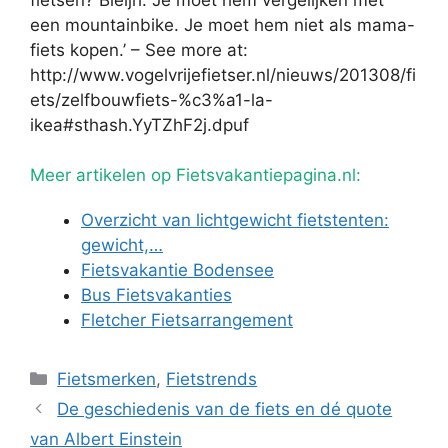
een mountainbike. Je moet hem niet als mama-
fiets kopen.’ – See more at:
http://www.vogelvrijefietser.nl/nieuws/201308/fi
ets/zelfbouwfiets-%c3%a1-la-
ikea#sthash.YyTZhF2j.dpuf
Meer artikelen op Fietsvakantiepagina.nl:
Overzicht van lichtgewicht fietstenten:
gewicht,…
Fietsvakantie Bodensee
Bus Fietsvakanties
Fletcher Fietsarrangement
Categorieën
Fietsmerken
,
Fietstrends
De geschiedenis van de fiets en dé quote
van Albert Einstein