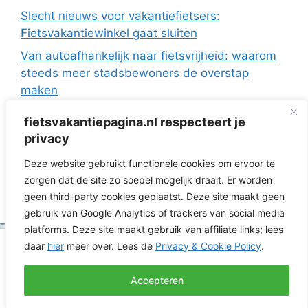
Slecht nieuws voor vakantiefietsers:
Fietsvakantiewinkel gaat sluiten
Van autoafhankelijk naar fietsvrijheid: waarom
steeds meer stadsbewoners de overstap
maken
De Europese fietsvakanties van ANWB Reizen
fietsvakantiepagina.nl respecteert je
Fietsen in Frankrijk: drie regio’s die ideaal zijn
privacy
met de camper
Deze website gebruikt functionele cookies om ervoor te
Fietsvakantie zonder te verkassen: 3 topregio’s
zorgen dat de site zo soepel mogelijk draait. Er worden
voor dagtochten vanuit je huisje
geen third-party cookies geplaatst. Deze site maakt geen
gebruik van Google Analytics of trackers van social media
platforms. Deze site maakt gebruik van affiliate links; lees
© 2026 Fietsvakantiepagina.nl | RNG Media | KVK
daar
hier
meer over. Lees de
Privacy & Cookie Policy
.
52218236 | St. Antonielaan 160 6821GK Arnhem |
Cookie- & Privacyverklaring
|
Affiliate Disclaimer
|
Accepteren
Contact