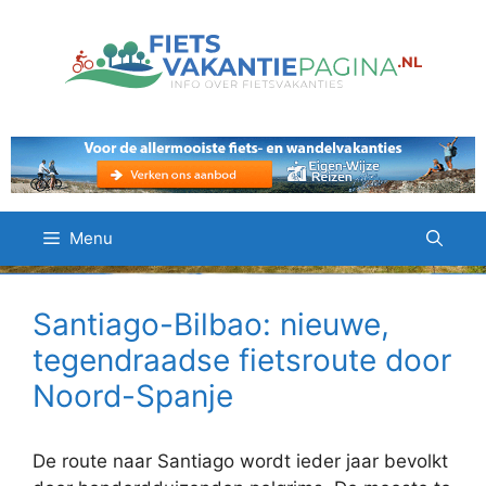
Ga
naar
de
inhoud
Menu
Santiago-Bilbao: nieuwe,
tegendraadse fietsroute door
Noord-Spanje
De route naar Santiago wordt ieder jaar bevolkt