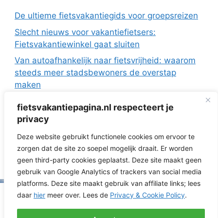
De ultieme fietsvakantiegids voor groepsreizen
Slecht nieuws voor vakantiefietsers:
Fietsvakantiewinkel gaat sluiten
Van autoafhankelijk naar fietsvrijheid: waarom
steeds meer stadsbewoners de overstap
maken
De Europese fietsvakanties van ANWB Reizen
fietsvakantiepagina.nl respecteert je
Fietsen in Frankrijk: drie regio’s die ideaal zijn
privacy
met de camper
Deze website gebruikt functionele cookies om ervoor te
Fietsvakantie zonder te verkassen: 3 topregio’s
zorgen dat de site zo soepel mogelijk draait. Er worden
voor dagtochten vanuit je huisje
geen third-party cookies geplaatst. Deze site maakt geen
gebruik van Google Analytics of trackers van social media
platforms. Deze site maakt gebruik van affiliate links; lees
© 2026 Fietsvakantiepagina.nl | RNG Media | KVK
daar
hier
meer over. Lees de
Privacy & Cookie Policy
.
52218236 | St. Antonielaan 160 6821GK Arnhem |
Cookie- & Privacyverklaring
|
Affiliate Disclaimer
|