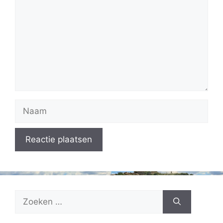
Naam
Zoek
naar: