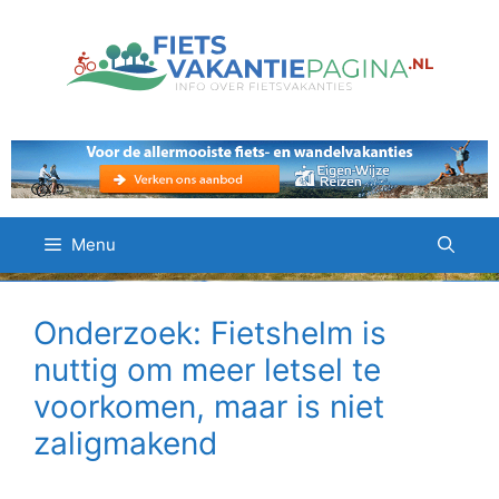
Ga
naar
de
inhoud
Menu
Onderzoek: Fietshelm is
nuttig om meer letsel te
voorkomen, maar is niet
zaligmakend