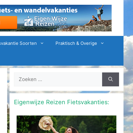
svakantie Soorten
Praktisch & Overige
Zoek
naar:
Eigenwijze Reizen Fietsvakanties: