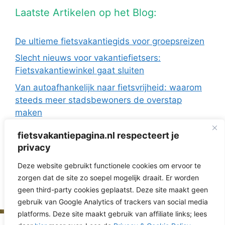
Laatste Artikelen op het Blog:
De ultieme fietsvakantiegids voor groepsreizen
Slecht nieuws voor vakantiefietsers:
Fietsvakantiewinkel gaat sluiten
Van autoafhankelijk naar fietsvrijheid: waarom
steeds meer stadsbewoners de overstap
maken
De Europese fietsvakanties van ANWB Reizen
fietsvakantiepagina.nl respecteert je
Fietsen in Frankrijk: drie regio’s die ideaal zijn
privacy
met de camper
Deze website gebruikt functionele cookies om ervoor te
Fietsvakantie zonder te verkassen: 3 topregio’s
zorgen dat de site zo soepel mogelijk draait. Er worden
voor dagtochten vanuit je huisje
geen third-party cookies geplaatst. Deze site maakt geen
gebruik van Google Analytics of trackers van social media
platforms. Deze site maakt gebruik van affiliate links; lees