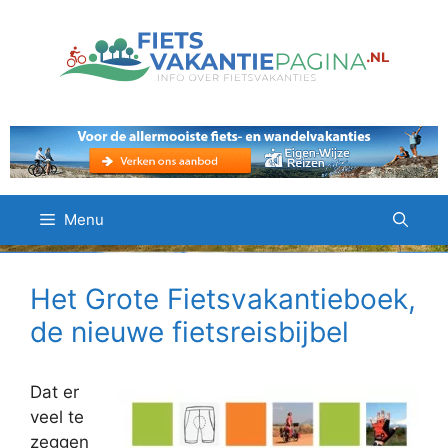
Ga
naar
de
inhoud
Menu
Het Grote Fietsvakantieboek,
de nieuwe fietsreisbijbel
Dat er
veel te
zeggen