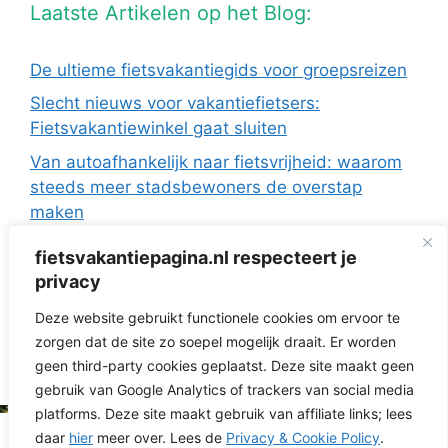
Laatste Artikelen op het Blog:
De ultieme fietsvakantiegids voor groepsreizen
Slecht nieuws voor vakantiefietsers:
Fietsvakantiewinkel gaat sluiten
Van autoafhankelijk naar fietsvrijheid: waarom
steeds meer stadsbewoners de overstap
maken
De Europese fietsvakanties van ANWB Reizen
fietsvakantiepagina.nl respecteert je
Fietsen in Frankrijk: drie regio’s die ideaal zijn
privacy
met de camper
Deze website gebruikt functionele cookies om ervoor te
Fietsvakantie zonder te verkassen: 3 topregio’s
zorgen dat de site zo soepel mogelijk draait. Er worden
voor dagtochten vanuit je huisje
geen third-party cookies geplaatst. Deze site maakt geen
gebruik van Google Analytics of trackers van social media
platforms. Deze site maakt gebruik van affiliate links; lees
daar
hier
meer over. Lees de
Privacy & Cookie Policy
.
© 2026 Fietsvakantiepagina.nl | RNG Media | KVK