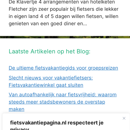
De Klavertje 4 arrangementen van hotelketen
Fletcher zijn zeer populair bij fietsers die lekker
in eigen land 4 of 5 dagen willen fietsen, willen
genieten van een goed diner en…
Laatste Artikelen op het Blog:
De ultieme fietsvakantiegids voor groepsreizen
Slecht nieuws voor vakantiefietsers:
Fietsvakantiewinkel gaat sluiten
Van autoafhankelijk naar fietsvrijheid: waarom
steeds meer stadsbewoners de overstap
maken
De Europese fietsvakanties van ANWB Reizen
fietsvakantiepagina.nl respecteert je
Fietsen in Frankrijk: drie regio’s die ideaal zijn
privacy