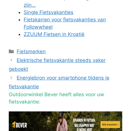
zijn…
Single Fietsvakanties
Fietskarren voor fietsvakanties van
Followwheel
ZZUUM Fietsen in Kroatië
Categorieën
Fietsmerken
Elektrische fietsvakantie steeds vaker
geboekt
Energiebron voor smartphone tijdens je
fietsvakantie
Outdoorwinkel Bever heeft alles voor uw
fietsvakantie: