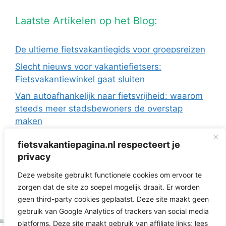
Laatste Artikelen op het Blog:
De ultieme fietsvakantiegids voor groepsreizen
Slecht nieuws voor vakantiefietsers:
Fietsvakantiewinkel gaat sluiten
Van autoafhankelijk naar fietsvrijheid: waarom
steeds meer stadsbewoners de overstap
maken
De Europese fietsvakanties van ANWB Reizen
fietsvakantiepagina.nl respecteert je
Fietsen in Frankrijk: drie regio’s die ideaal zijn
privacy
met de camper
Deze website gebruikt functionele cookies om ervoor te
Fietsvakantie zonder te verkassen: 3 topregio’s
zorgen dat de site zo soepel mogelijk draait. Er worden
voor dagtochten vanuit je huisje
geen third-party cookies geplaatst. Deze site maakt geen
gebruik van Google Analytics of trackers van social media
platforms. Deze site maakt gebruik van affiliate links; lees