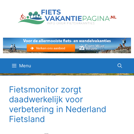
Ga
naar
de
inhoud
Menu
Fietsmonitor zorgt
daadwerkelijk voor
verbetering in Nederland
Fietsland