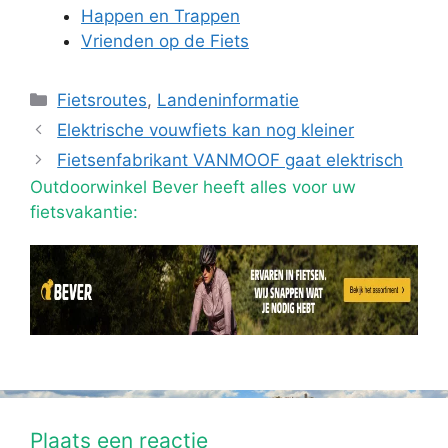
Happen en Trappen
Vrienden op de Fiets
Categorieën
Fietsroutes
,
Landeninformatie
Elektrische vouwfiets kan nog kleiner
Fietsenfabrikant VANMOOF gaat elektrisch
Outdoorwinkel Bever heeft alles voor uw
fietsvakantie:
Plaats een reactie