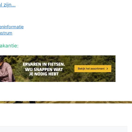
al zijn…
eninformatie
lustrum
akantie: