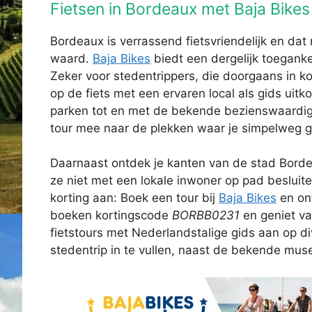
Fietsen in Bordeaux met Baja Bikes
Bordeaux is verrassend fietsvriendelijk en da
waard.
Baja Bikes
biedt een dergelijk toegankel
Zeker voor stedentrippers, die doorgaans in ko
op de fiets met een ervaren local als gids uitk
parken tot en met de bekende bezienswaardigh
tour mee naar de plekken waar je simpelweg g
Daarnaast ontdek je kanten van de stad Bordea
ze niet met een lokale inwoner op pad besluite
korting aan: Boek een tour bij
Baja Bikes
en ont
boeken kortingscode
BORBB0231
en geniet va
fietstours met Nederlandstalige gids aan op d
stedentrip in te vullen, naast de bekende muse