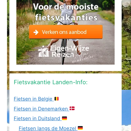
Fietsvakantie Landen-Info:
Fietsen in Belgie
Fietsen in Denemarken
Fietsen in Duitsland
Fietsen langs de Moezel