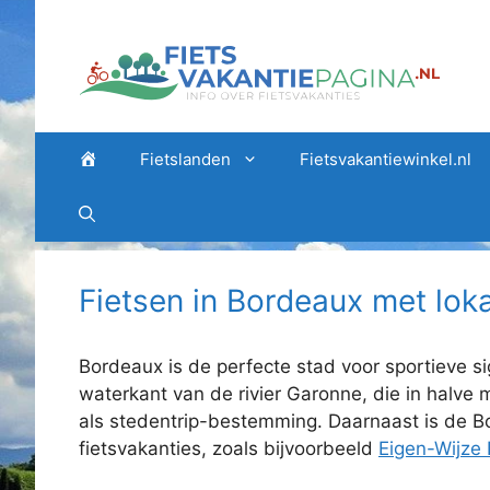
Ga
naar
de
inhoud
Home
Fietslanden
Fietsvakantiewinkel.nl
Fietsen in Bordeaux met loka
Bordeaux is de perfecte stad voor sportieve s
waterkant van de rivier Garonne, die in halve 
als stedentrip-bestemming. Daarnaast is de Bo
fietsvakanties, zoals bijvoorbeeld
Eigen-Wijze 