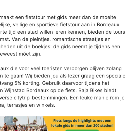
t maakt een fietstour met gids meer dan de moeite
ijke, veilige en sportieve fietstour aan in Bordeaux.
rte tijd een stad willen leren kennen, bieden de tours
omst. Van de pleintjes, romantische straatjes en
eden uit de boekjes: de gids neemt je tijdens een
eweest móet zijn.
ux die voor veel toeristen verborgen blijven zolang
n te gaan! Wij bieden jou als lezer graag een speciale
vang 5% korting. Gebruik daarvoor tijdens het
n Wijnstad Bordeaux op de fiets. Baja Bikes biedt
iverse citytrip-bestemmingen. Een leuke manie rom je
a, terrasjes en winkels.