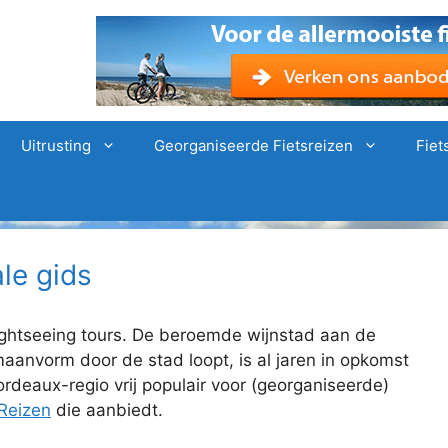
Uitrusting
Georganiseerde Fietsreizen
Fiet
le gids
ightseeing tours. De beroemde wijnstad aan de
maanvorm door de stad loopt, is al jaren in opkomst
rdeaux-regio vrij populair voor (georganiseerde)
Reizen
die aanbiedt.