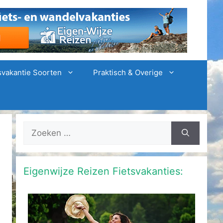
svakantie Soorten
Praktisch & Overige
Zoek
naar:
Eigenwijze Reizen Fietsvakanties: