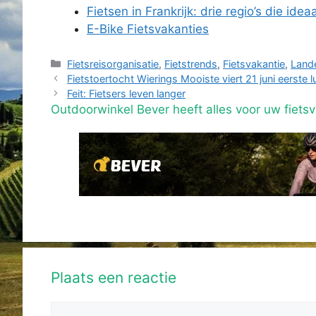
Fietsen in Frankrijk: drie regio’s die idea
E-Bike Fietsvakanties
Categorieën
Fietsreisorganisatie
,
Fietstrends
,
Fietsvakantie
,
Land
Fietstoertocht Wierings Mooiste viert 21 juni eerste 
Feit: Fietsers leven langer
Outdoorwinkel Bever heeft alles voor uw fietsv
Plaats een reactie
Reactie