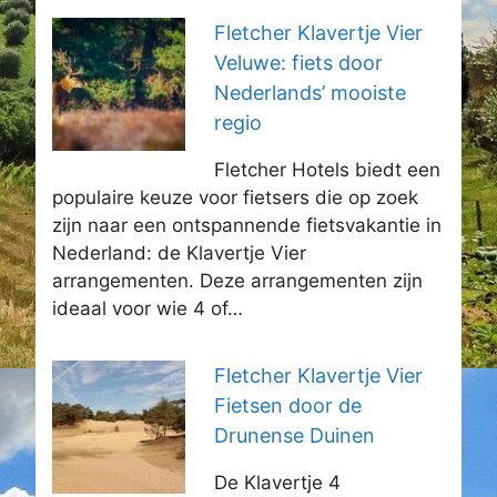
Fletcher Klavertje Vier
Veluwe: fiets door
Nederlands’ mooiste
regio
Fletcher Hotels biedt een
populaire keuze voor fietsers die op zoek
zijn naar een ontspannende fietsvakantie in
Nederland: de Klavertje Vier
arrangementen. Deze arrangementen zijn
ideaal voor wie 4 of…
Fletcher Klavertje Vier
Fietsen door de
Drunense Duinen
De Klavertje 4