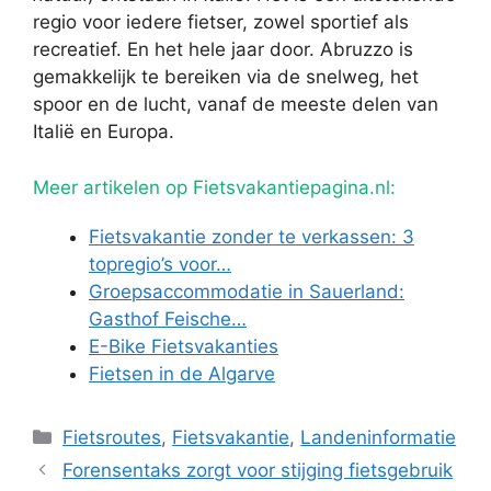
regio voor iedere fietser, zowel sportief als
recreatief. En het hele jaar door. Abruzzo is
gemakkelijk te bereiken via de snelweg, het
spoor en de lucht, vanaf de meeste delen van
Italië en Europa.
Meer artikelen op Fietsvakantiepagina.nl:
Fietsvakantie zonder te verkassen: 3
topregio’s voor…
Groepsaccommodatie in Sauerland:
Gasthof Feische…
E-Bike Fietsvakanties
Fietsen in de Algarve
Categorieën
Fietsroutes
,
Fietsvakantie
,
Landeninformatie
Forensentaks zorgt voor stijging fietsgebruik