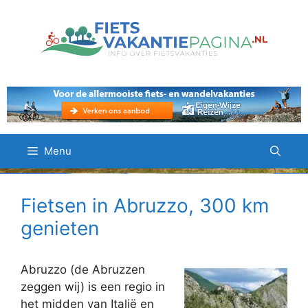
Ga
naar
de
inhoud
Menu
Fietsen in Abruzzo, 300 km
genieten
Abruzzo (de Abruzzen
zeggen wij) is een regio in
het midden van Italië en