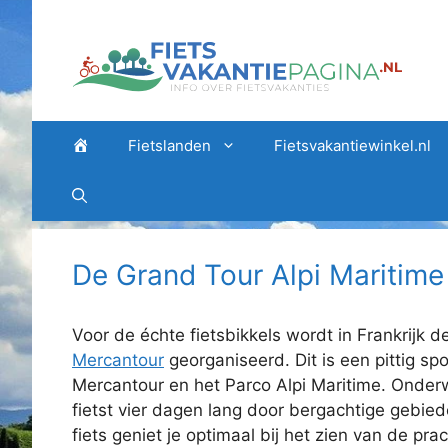
Ga
naar
de
inhoud
Home
Fietslanden
Fietsvakantiewinkel.nl
De Grand Tour Alpi Maritim
Voor de échte fietsbikkels wordt in Frankrijk d
Mercantour
georganiseerd. Dit is een pittig sp
Mercantour en het Parco Alpi Maritime. Onderwe
fietst vier dagen lang door bergachtige gebie
fiets geniet je optimaal bij het zien van de pr