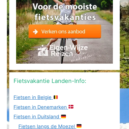
Fietsvakantie Landen-Info:
Fietsen in Belgie
Fietsen in Denemarken
Fietsen in Duitsland
Fietsen langs de Moezel