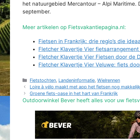
het natuurgebied Mercantour – Alpi Maritime. De
september.
Meer artikelen op Fietsvakantiepagina.nl:
Fietsen in Frankrijk: drie regio’s die idea
Fletcher Klavertje Vier fietsarrangemen
Fletcher Klavertje Vier Fietsen door de
Fletcher Klavertje Vier Veluwe: fiets do
Categorieën
Fietstochten
,
Landeninformatie
,
Wielrennen
Loire à vélo maakt met app het fietsen nog makkelij
Groene fiets-oase in het hart van Frankrijk
Outdoorwinkel Bever heeft alles voor uw fietsv