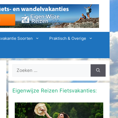
svakantie Soorten
Praktisch & Overige
Zoek
naar:
Eigenwijze Reizen Fietsvakanties: