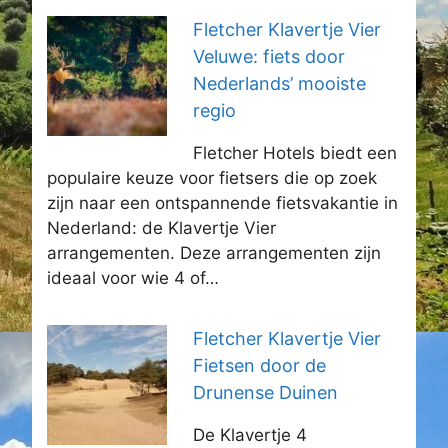
Fletcher Klavertje Vier
Veluwe: fiets door
Nederlands’ mooiste
regio
Fletcher Hotels biedt een
populaire keuze voor fietsers die op zoek
zijn naar een ontspannende fietsvakantie in
Nederland: de Klavertje Vier
arrangementen. Deze arrangementen zijn
ideaal voor wie 4 of…
Fletcher Klavertje Vier
Fietsen door de
Drunense Duinen
De Klavertje 4