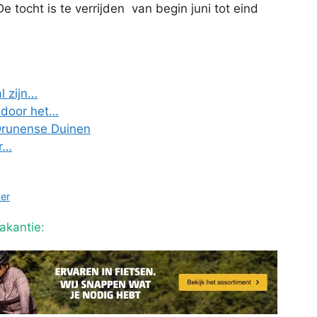
 tocht is te verrijden van begin juni tot eind
al zijn…
t door het…
 Drunense Duinen
or…
ker
akantie: