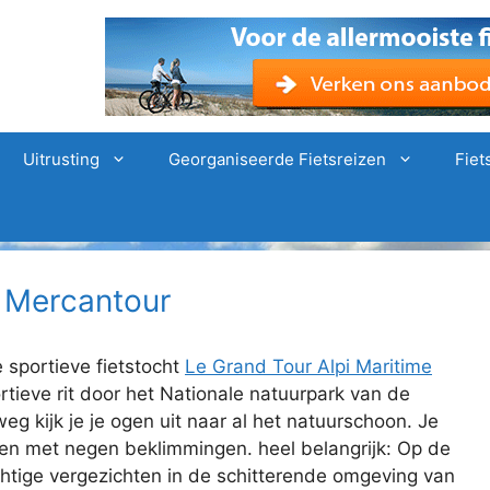
Uitrusting
Georganiseerde Fietsreizen
Fiet
e Mercantour
e sportieve fietstocht
Le Grand Tour Alpi Maritime
ortieve rit door het Nationale natuurpark van de
g kijk je je ogen uit naar al het natuurschoon. Je
den met negen beklimmingen. heel belangrijk: Op de
achtige vergezichten in de schitterende omgeving van