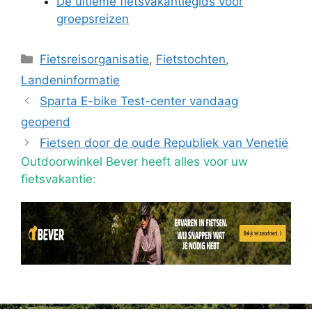
De ultieme fietsvakantiegids voor
groepsreizen
Categorieën
Fietsreisorganisatie
,
Fietstochten
,
Landeninformatie
Sparta E-bike Test-center vandaag
geopend
Fietsen door de oude Republiek van Venetië
Outdoorwinkel Bever heeft alles voor uw
fietsvakantie: