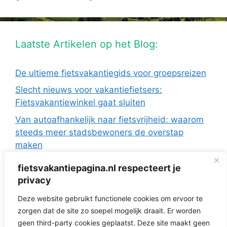
Laatste Artikelen op het Blog:
De ultieme fietsvakantiegids voor groepsreizen
Slecht nieuws voor vakantiefietsers:
Fietsvakantiewinkel gaat sluiten
Van autoafhankelijk naar fietsvrijheid: waarom
steeds meer stadsbewoners de overstap
maken
De Europese fietsvakanties van ANWB Reizen
fietsvakantiepagina.nl respecteert je
Fietsen in Frankrijk: drie regio’s die ideaal zijn
privacy
met de camper
Deze website gebruikt functionele cookies om ervoor te
Fietsvakantie zonder te verkassen: 3 topregio’s
zorgen dat de site zo soepel mogelijk draait. Er worden
voor dagtochten vanuit je huisje
geen third-party cookies geplaatst. Deze site maakt geen