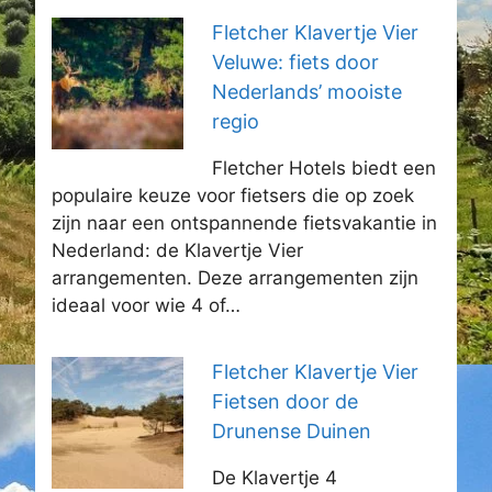
Fletcher Klavertje Vier
Veluwe: fiets door
Nederlands’ mooiste
regio
Fletcher Hotels biedt een
populaire keuze voor fietsers die op zoek
zijn naar een ontspannende fietsvakantie in
Nederland: de Klavertje Vier
arrangementen. Deze arrangementen zijn
ideaal voor wie 4 of…
Fletcher Klavertje Vier
Fietsen door de
Drunense Duinen
De Klavertje 4