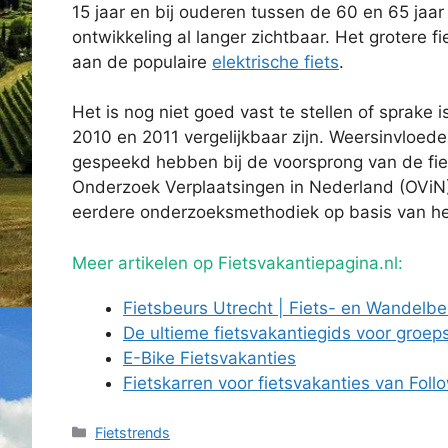
15 jaar en bij ouderen tussen de 60 en 65 jaa
ontwikkeling al langer zichtbaar. Het grotere fi
aan de populaire
elektrische fiets
.
Het is nog niet goed vast te stellen of sprake 
2010 en 2011 vergelijkbaar zijn. Weersinvloe
gespeekd hebben bij de voorsprong van de fiet
Onderzoek Verplaatsingen in Nederland (OViN) 
eerdere onderzoeksmethodiek op basis van he
Meer artikelen op Fietsvakantiepagina.nl:
Fietsbeurs Utrecht | Fiets- en Wandelb
De ultieme fietsvakantiegids voor groep
E-Bike Fietsvakanties
Fietskarren voor fietsvakanties van Fol
Categorieën
Fietstrends