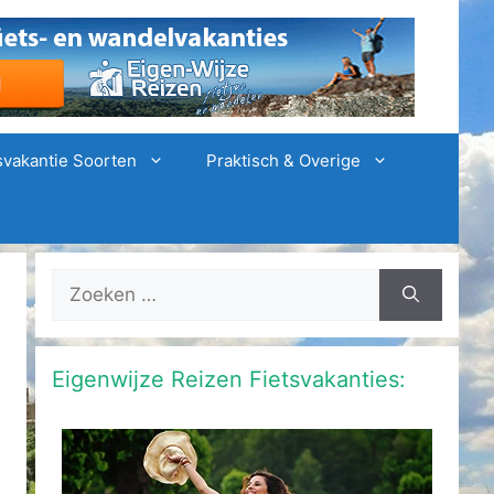
svakantie Soorten
Praktisch & Overige
Zoek
naar:
Eigenwijze Reizen Fietsvakanties: