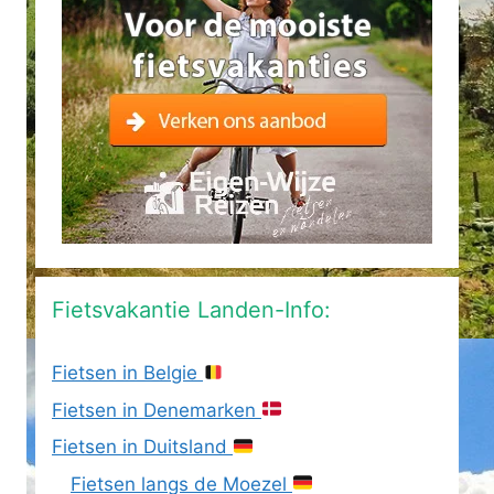
Fietsvakantie Landen-Info:
Fietsen in Belgie
Fietsen in Denemarken
Fietsen in Duitsland
Fietsen langs de Moezel