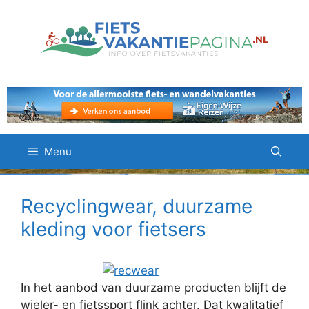
Ga
naar
de
inhoud
Menu
Recyclingwear, duurzame
kleding voor fietsers
In het aanbod van duurzame producten blijft de
wieler- en fietssport flink achter. Dat kwalitatief