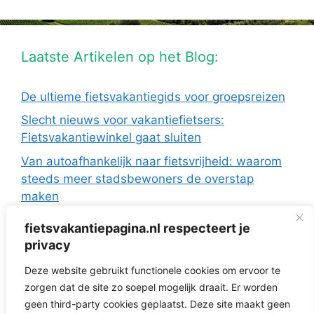
Laatste Artikelen op het Blog:
De ultieme fietsvakantiegids voor groepsreizen
Slecht nieuws voor vakantiefietsers:
Fietsvakantiewinkel gaat sluiten
Van autoafhankelijk naar fietsvrijheid: waarom
steeds meer stadsbewoners de overstap
maken
De Europese fietsvakanties van ANWB Reizen
fietsvakantiepagina.nl respecteert je
Fietsen in Frankrijk: drie regio’s die ideaal zijn
privacy
met de camper
Deze website gebruikt functionele cookies om ervoor te
Fietsvakantie zonder te verkassen: 3 topregio’s
zorgen dat de site zo soepel mogelijk draait. Er worden
voor dagtochten vanuit je huisje
geen third-party cookies geplaatst. Deze site maakt geen