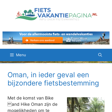
Ga
naar
de
inhoud
Menu
Oman, in ieder geval een
bijzondere fietsbestemming
Met de komst van Bike
and Hike Oman zijn de
mogelijkheden om te