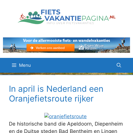
Ga
naar
de
inhoud
Menu
In april is Nederland een
Oranjefietsroute rijker
De historische band die Apeldoorn, Diepenheim
en de Duitse steden Bad Bentheim en Lingen