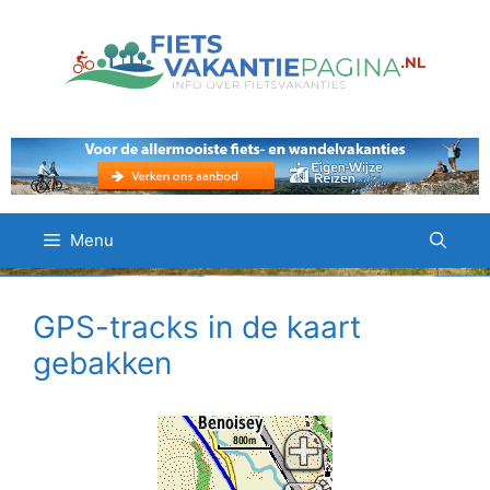
Ga
naar
de
inhoud
Menu
GPS-tracks in de kaart
gebakken