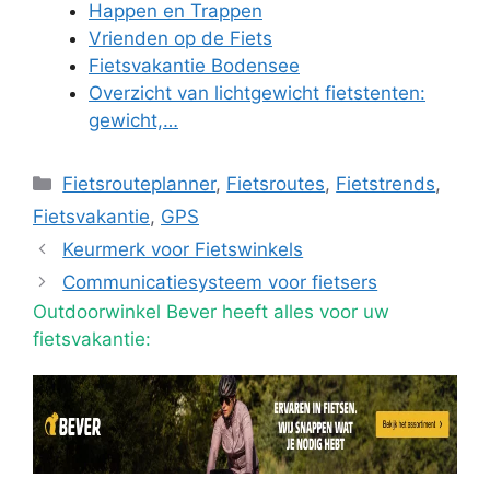
Happen en Trappen
Vrienden op de Fiets
Fietsvakantie Bodensee
Overzicht van lichtgewicht fietstenten:
gewicht,…
Categorieën
Fietsrouteplanner
,
Fietsroutes
,
Fietstrends
,
Fietsvakantie
,
GPS
Keurmerk voor Fietswinkels
Communicatiesysteem voor fietsers
Outdoorwinkel Bever heeft alles voor uw
fietsvakantie: