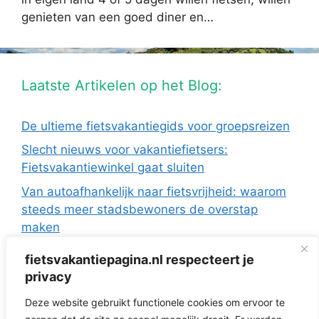
genieten van een goed diner en…
Laatste Artikelen op het Blog:
De ultieme fietsvakantiegids voor groepsreizen
Slecht nieuws voor vakantiefietsers:
Fietsvakantiewinkel gaat sluiten
Van autoafhankelijk naar fietsvrijheid: waarom
steeds meer stadsbewoners de overstap
maken
De Europese fietsvakanties van ANWB Reizen
fietsvakantiepagina.nl respecteert je
Fietsen in Frankrijk: drie regio’s die ideaal zijn
privacy
met de camper
Deze website gebruikt functionele cookies om ervoor te
Fietsvakantie zonder te verkassen: 3 topregio’s