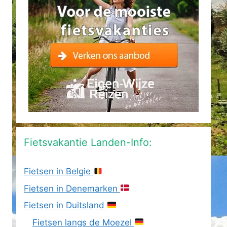
Fietsvakantie Landen-Info:
Fietsen in Belgie
Fietsen in Denemarken
Fietsen in Duitsland
Fietsen langs de Moezel