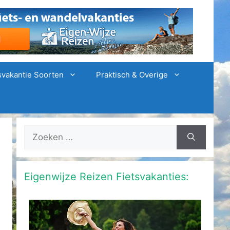
svakantie Soorten
Praktisch & Overige
Zoek
naar:
Eigenwijze Reizen Fietsvakanties: