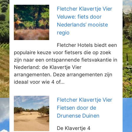
Fletcher Klavertje Vier
Veluwe: fiets door
Nederlands’ mooiste
regio
Fletcher Hotels biedt een
populaire keuze voor fietsers die op zoek
zijn naar een ontspannende fietsvakantie in
Nederland: de Klavertje Vier
arrangementen. Deze arrangementen zijn
ideaal voor wie 4 of…
Fletcher Klavertje Vier
Fietsen door de
Drunense Duinen
De Klavertje 4