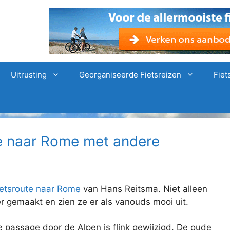
Uitrusting
Georganiseerde Fietsreizen
Fiet
e naar Rome met andere
ietsroute naar Rome
van Hans Reitsma. Niet alleen
r gemaakt en zien ze er als vanouds mooi uit.
De passage door de Alpen is flink gewijzigd. De oude