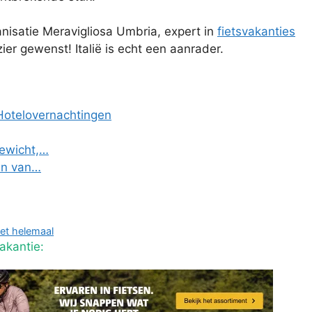
ganisatie Meravigliosa Umbria, expert in
fietsvakanties
ier gewenst! Italië is echt een aanrader.
Hotelovernachtingen
gewicht,…
en van…
iet helemaal
akantie: