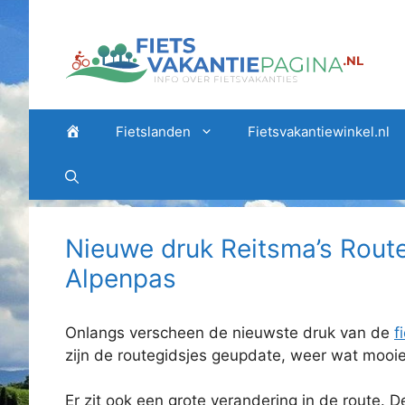
Ga
naar
de
inhoud
Home
Fietslanden
Fietsvakantiewinkel.nl
Nieuwe druk Reitsma’s Rout
Alpenpas
Onlangs verscheen de nieuwste druk van de
f
zijn de routegidsjes geupdate, weer wat mooie
Er zit ook een grote verandering in de route. 