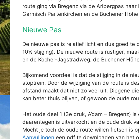
route ging via Bregenz via de Arlbergpas naar
Garmisch Partenkirchen en de Buchener Höhe
Nieuwe Pas
De nieuwe pas is relatief licht en dus goed te 
10% stijging). De nieuwe route is rustiger, m
en de Kocher-Jagstradweg. de Buchener Höhe 
Bijkomend voordeel is dat de stijging in de 
stoptrein. Door de wijziging van de route is 
afstand maakt dat niet zo veel uit. Diegene di
kan beter thuis blijven, of gewoon de oude rou
Het oude deel 1 (3e druk, A’dam – Bregenz) is
daarentegen is uitverkocht en de oude druk van
Mocht je toch de oude route willen fietsen is
Aanvullingen
een pdf te downloaden van het o