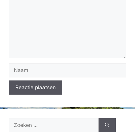
Naam
Zoek
naar: