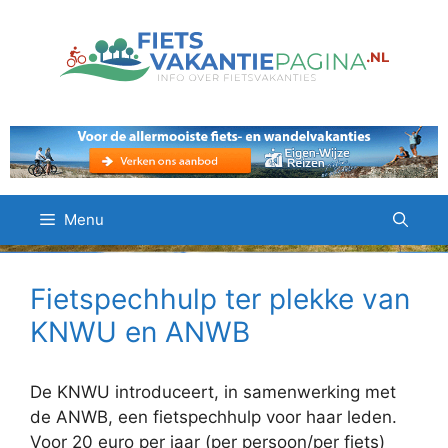
Ga
naar
de
inhoud
Menu
Fietspechhulp ter plekke van
KNWU en ANWB
De KNWU introduceert, in samenwerking met
de ANWB, een fietspechhulp voor haar leden.
Voor 20 euro per jaar (per persoon/per fiets)