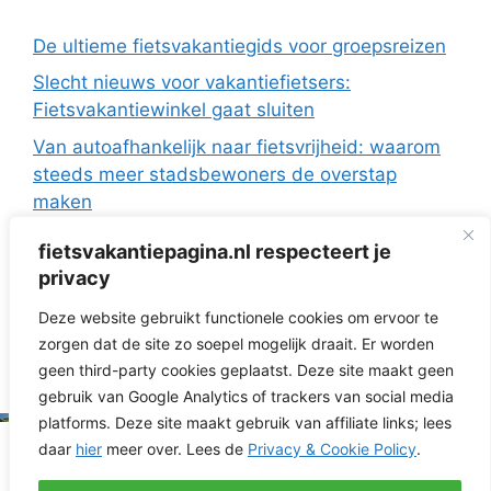
De ultieme fietsvakantiegids voor groepsreizen
Slecht nieuws voor vakantiefietsers:
Fietsvakantiewinkel gaat sluiten
Van autoafhankelijk naar fietsvrijheid: waarom
steeds meer stadsbewoners de overstap
maken
De Europese fietsvakanties van ANWB Reizen
fietsvakantiepagina.nl respecteert je
Fietsen in Frankrijk: drie regio’s die ideaal zijn
privacy
met de camper
Deze website gebruikt functionele cookies om ervoor te
Fietsvakantie zonder te verkassen: 3 topregio’s
zorgen dat de site zo soepel mogelijk draait. Er worden
voor dagtochten vanuit je huisje
geen third-party cookies geplaatst. Deze site maakt geen
gebruik van Google Analytics of trackers van social media
platforms. Deze site maakt gebruik van affiliate links; lees
daar
hier
meer over. Lees de
Privacy & Cookie Policy
.
© 2026 Fietsvakantiepagina.nl | RNG Media | KVK
52218236 | St. Antonielaan 160 6821GK Arnhem |